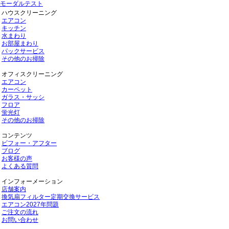
モーダルテスト
ハウスクリーニング
エアコン
キッチン
水まわり
お部屋まわり
パックサービス
その他のお掃除
オフィスクリーニング
エアコン
カーペット
ガラス・サッシ
フロア
蛍光灯
その他のお掃除
コンテンツ
ビフォー・アフター
ブログ
お客様の声
よくある質問
インフォーメーション
店舗案内
換気扇フィルター定期交換サービス
エアコン2027年問題
ご注文の流れ
お問い合わせ