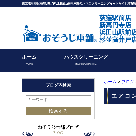
東京都杉並区荻窪,堀ノ内,浜田山,高井戸東のハウスクリーニングならおそうじ本
荻窪駅前店
新高円寺店
浜田山駅前
杉並高井戸
ホーム
ハウスクリーニング
HOME
HOUSE CLEANING
ホーム
>
ブログ
ブログ内検索
エアコ