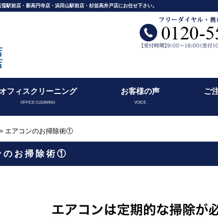
舗荻窪駅前店・新高円寺店・浜田山駅前店・杉並高井戸店にお任せ下さい。
店
店
オフィスクリーニング
お客様の声
ご
OFFICE CLEANING
VOICE
> エアコンのお掃除術①
ンのお掃除術①