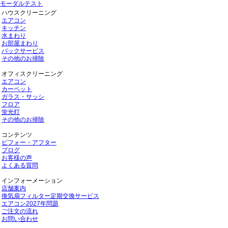
モーダルテスト
ハウスクリーニング
エアコン
キッチン
水まわり
お部屋まわり
パックサービス
その他のお掃除
オフィスクリーニング
エアコン
カーペット
ガラス・サッシ
フロア
蛍光灯
その他のお掃除
コンテンツ
ビフォー・アフター
ブログ
お客様の声
よくある質問
インフォーメーション
店舗案内
換気扇フィルター定期交換サービス
エアコン2027年問題
ご注文の流れ
お問い合わせ