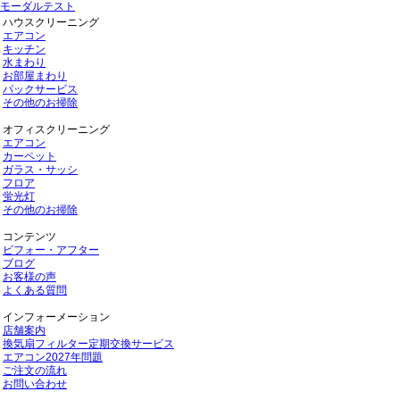
モーダルテスト
ハウスクリーニング
エアコン
キッチン
水まわり
お部屋まわり
パックサービス
その他のお掃除
オフィスクリーニング
エアコン
カーペット
ガラス・サッシ
フロア
蛍光灯
その他のお掃除
コンテンツ
ビフォー・アフター
ブログ
お客様の声
よくある質問
インフォーメーション
店舗案内
換気扇フィルター定期交換サービス
エアコン2027年問題
ご注文の流れ
お問い合わせ