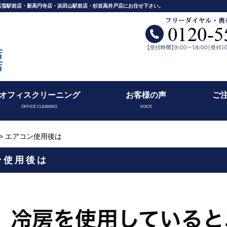
舗荻窪駅前店・新高円寺店・浜田山駅前店・杉並高井戸店にお任せ下さい。
店
店
オフィスクリーニング
お客様の声
ご
OFFICE CLEANING
VOICE
> エアコン使用後は
ン使用後は