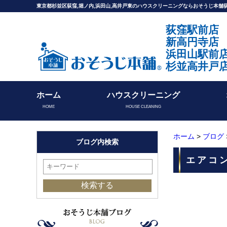
東京都杉並区荻窪,堀ノ内,浜田山,高井戸東のハウスクリーニングならおそうじ本
荻窪駅前店
新高円寺店
浜田山駅前
杉並高井戸
ホーム
ハウスクリーニング
HOME
HOUSE CLEANING
ホーム
>
ブログ
ブログ内検索
エアコ