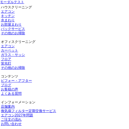
モーダルテスト
ハウスクリーニング
エアコン
キッチン
水まわり
お部屋まわり
パックサービス
その他のお掃除
オフィスクリーニング
エアコン
カーペット
ガラス・サッシ
フロア
蛍光灯
その他のお掃除
コンテンツ
ビフォー・アフター
ブログ
お客様の声
よくある質問
インフォーメーション
店舗案内
換気扇フィルター定期交換サービス
エアコン2027年問題
ご注文の流れ
お問い合わせ