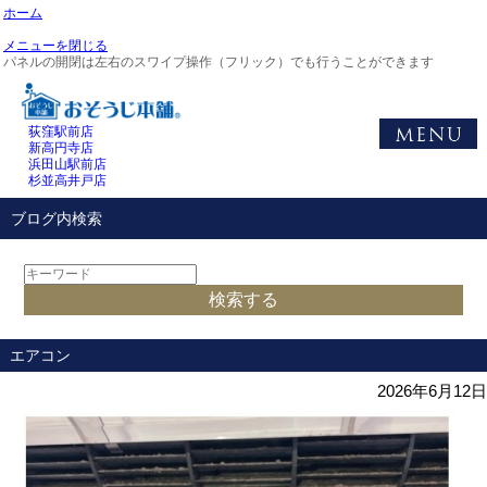
ホーム
メニューを閉じる
パネルの開閉は左右のスワイプ操作（フリック）でも行うことができます
荻窪駅前店
新高円寺店
浜田山駅前店
杉並高井戸店
ブログ内検索
エアコン
2026年6月12日