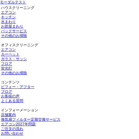
モーダルテスト
ハウスクリーニング
エアコン
キッチン
水まわり
お部屋まわり
パックサービス
その他のお掃除
オフィスクリーニング
エアコン
カーペット
ガラス・サッシ
フロア
蛍光灯
その他のお掃除
コンテンツ
ビフォー・アフター
ブログ
お客様の声
よくある質問
インフォーメーション
店舗案内
換気扇フィルター定期交換サービス
エアコン2027年問題
ご注文の流れ
お問い合わせ