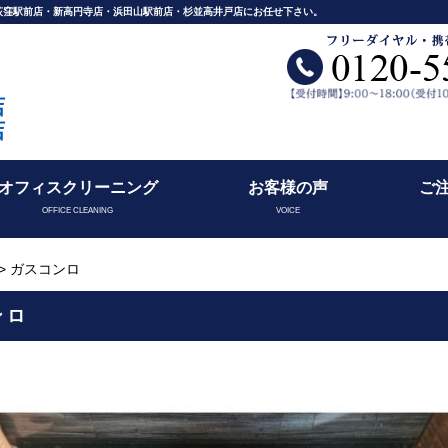
舗荻窪駅前店・新高円寺店・浜田山駅前店・杉並高井戸店にお任せ下さい。
店
店
オフィスクリーニング
お客様の声
ご
OFFICE CLEANING
VOICE
> ガスコンロ
ンロ