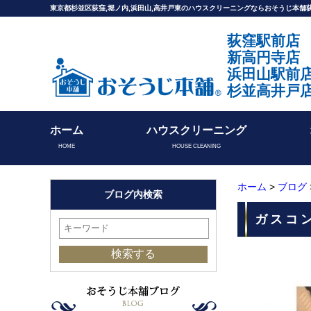
東京都杉並区荻窪,堀ノ内,浜田山,高井戸東のハウスクリーニングならおそうじ本
荻窪駅前店
新高円寺店
浜田山駅前
杉並高井戸
ホーム
ハウスクリーニング
HOME
HOUSE CLEANING
ホーム
>
ブログ
ブログ内検索
ガスコ