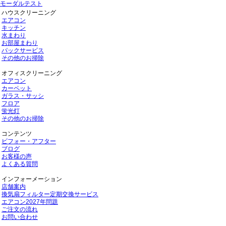
モーダルテスト
ハウスクリーニング
エアコン
キッチン
水まわり
お部屋まわり
パックサービス
その他のお掃除
オフィスクリーニング
エアコン
カーペット
ガラス・サッシ
フロア
蛍光灯
その他のお掃除
コンテンツ
ビフォー・アフター
ブログ
お客様の声
よくある質問
インフォーメーション
店舗案内
換気扇フィルター定期交換サービス
エアコン2027年問題
ご注文の流れ
お問い合わせ