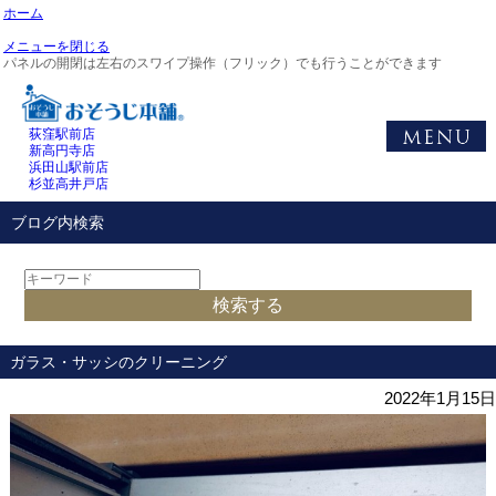
ホーム
メニューを閉じる
パネルの開閉は左右のスワイプ操作（フリック）でも行うことができます
荻窪駅前店
新高円寺店
浜田山駅前店
杉並高井戸店
ブログ内検索
ガラス・サッシのクリーニング
2022年1月15日