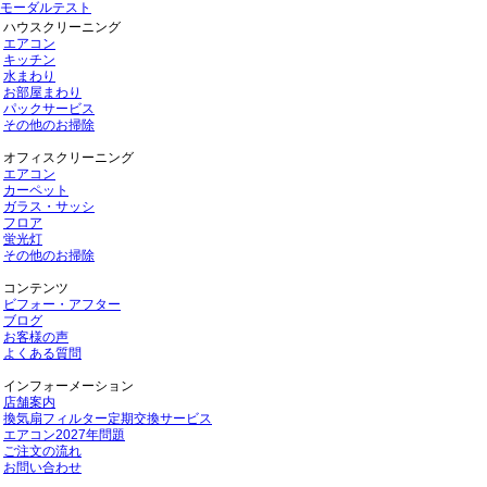
モーダルテスト
ハウスクリーニング
エアコン
キッチン
水まわり
お部屋まわり
パックサービス
その他のお掃除
オフィスクリーニング
エアコン
カーペット
ガラス・サッシ
フロア
蛍光灯
その他のお掃除
コンテンツ
ビフォー・アフター
ブログ
お客様の声
よくある質問
インフォーメーション
店舗案内
換気扇フィルター定期交換サービス
エアコン2027年問題
ご注文の流れ
お問い合わせ