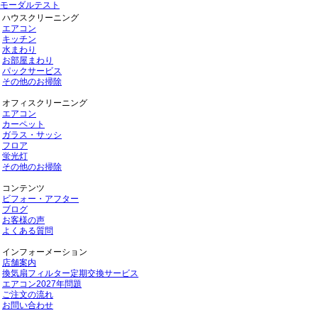
モーダルテスト
ハウスクリーニング
エアコン
キッチン
水まわり
お部屋まわり
パックサービス
その他のお掃除
オフィスクリーニング
エアコン
カーペット
ガラス・サッシ
フロア
蛍光灯
その他のお掃除
コンテンツ
ビフォー・アフター
ブログ
お客様の声
よくある質問
インフォーメーション
店舗案内
換気扇フィルター定期交換サービス
エアコン2027年問題
ご注文の流れ
お問い合わせ