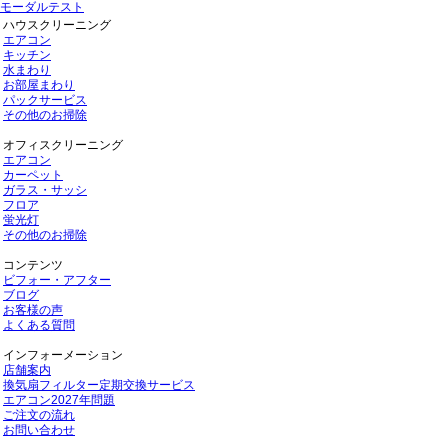
モーダルテスト
ハウスクリーニング
エアコン
キッチン
水まわり
お部屋まわり
パックサービス
その他のお掃除
オフィスクリーニング
エアコン
カーペット
ガラス・サッシ
フロア
蛍光灯
その他のお掃除
コンテンツ
ビフォー・アフター
ブログ
お客様の声
よくある質問
インフォーメーション
店舗案内
換気扇フィルター定期交換サービス
エアコン2027年問題
ご注文の流れ
お問い合わせ