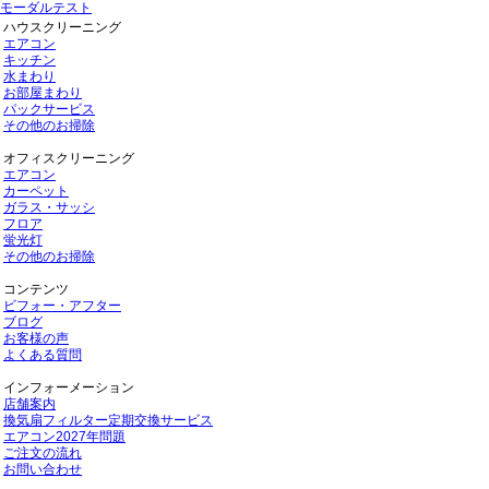
モーダルテスト
ハウスクリーニング
エアコン
キッチン
水まわり
お部屋まわり
パックサービス
その他のお掃除
オフィスクリーニング
エアコン
カーペット
ガラス・サッシ
フロア
蛍光灯
その他のお掃除
コンテンツ
ビフォー・アフター
ブログ
お客様の声
よくある質問
インフォーメーション
店舗案内
換気扇フィルター定期交換サービス
エアコン2027年問題
ご注文の流れ
お問い合わせ