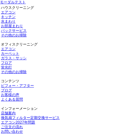
モーダルテスト
ハウスクリーニング
エアコン
キッチン
水まわり
お部屋まわり
パックサービス
その他のお掃除
オフィスクリーニング
エアコン
カーペット
ガラス・サッシ
フロア
蛍光灯
その他のお掃除
コンテンツ
ビフォー・アフター
ブログ
お客様の声
よくある質問
インフォーメーション
店舗案内
換気扇フィルター定期交換サービス
エアコン2027年問題
ご注文の流れ
お問い合わせ