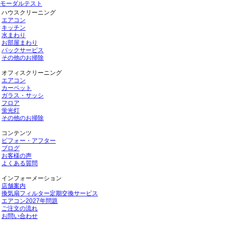
モーダルテスト
ハウスクリーニング
エアコン
キッチン
水まわり
お部屋まわり
パックサービス
その他のお掃除
オフィスクリーニング
エアコン
カーペット
ガラス・サッシ
フロア
蛍光灯
その他のお掃除
コンテンツ
ビフォー・アフター
ブログ
お客様の声
よくある質問
インフォーメーション
店舗案内
換気扇フィルター定期交換サービス
エアコン2027年問題
ご注文の流れ
お問い合わせ