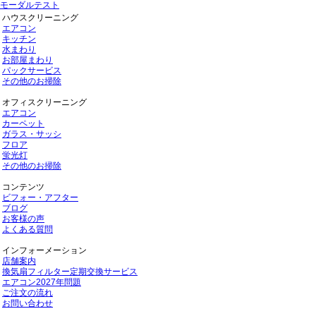
モーダルテスト
ハウスクリーニング
エアコン
キッチン
水まわり
お部屋まわり
パックサービス
その他のお掃除
オフィスクリーニング
エアコン
カーペット
ガラス・サッシ
フロア
蛍光灯
その他のお掃除
コンテンツ
ビフォー・アフター
ブログ
お客様の声
よくある質問
インフォーメーション
店舗案内
換気扇フィルター定期交換サービス
エアコン2027年問題
ご注文の流れ
お問い合わせ