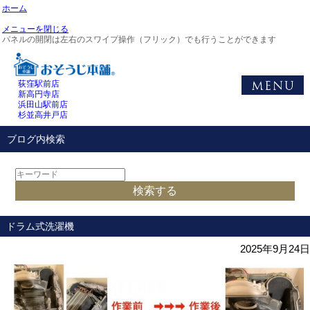
ホーム
メニューを閉じる
パネルの開閉は左右のスワイプ操作（フリック）でも行うことができます
荻窪駅前店
新高円寺店
浜田山駅前店
杉並高井戸店
ブログ内検索
ドラム式洗濯機
2025年9月24日