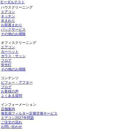
モーダルテスト
ハウスクリーニング
エアコン
キッチン
水まわり
お部屋まわり
パックサービス
その他のお掃除
オフィスクリーニング
エアコン
カーペット
ガラス・サッシ
フロア
蛍光灯
その他のお掃除
コンテンツ
ビフォー・アフター
ブログ
お客様の声
よくある質問
インフォーメーション
店舗案内
換気扇フィルター定期交換サービス
エアコン2027年問題
ご注文の流れ
お問い合わせ