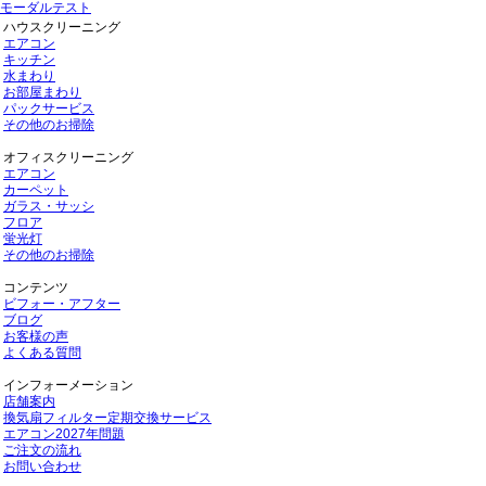
モーダルテスト
ハウスクリーニング
エアコン
キッチン
水まわり
お部屋まわり
パックサービス
その他のお掃除
オフィスクリーニング
エアコン
カーペット
ガラス・サッシ
フロア
蛍光灯
その他のお掃除
コンテンツ
ビフォー・アフター
ブログ
お客様の声
よくある質問
インフォーメーション
店舗案内
換気扇フィルター定期交換サービス
エアコン2027年問題
ご注文の流れ
お問い合わせ