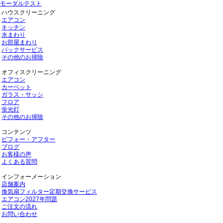
モーダルテスト
ハウスクリーニング
エアコン
キッチン
水まわり
お部屋まわり
パックサービス
その他のお掃除
オフィスクリーニング
エアコン
カーペット
ガラス・サッシ
フロア
蛍光灯
その他のお掃除
コンテンツ
ビフォー・アフター
ブログ
お客様の声
よくある質問
インフォーメーション
店舗案内
換気扇フィルター定期交換サービス
エアコン2027年問題
ご注文の流れ
お問い合わせ