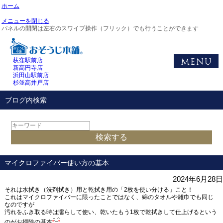
ホーム
メニューを閉じる
パネルの開閉は左右のスワイプ操作（フリック）でも行うことができます
荻窪駅前店
新高円寺店
浜田山駅前店
杉並高井戸店
ブログ内検索
マイクロファイバー使い方の基本
2024年6月28日
それは水拭き（洗剤拭き）用と乾拭き用の「2枚を使い分ける」こと！
これはマイクロファイバーに限ったことではなく、綿のタオルや雑巾でも同じ
なのですが
汚れをふき取る時は濡らして使い、乾いたもう1枚で乾拭きして仕上げるという
のがお掃除の基本