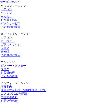
モーダルテスト
ハウスクリーニング
エアコン
キッチン
水まわり
お部屋まわり
パックサービス
その他のお掃除
オフィスクリーニング
エアコン
カーペット
ガラス・サッシ
フロア
蛍光灯
その他のお掃除
コンテンツ
ビフォー・アフター
ブログ
お客様の声
よくある質問
インフォーメーション
店舗案内
換気扇フィルター定期交換サービス
エアコン2027年問題
ご注文の流れ
お問い合わせ