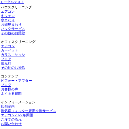
モーダルテスト
ハウスクリーニング
エアコン
キッチン
水まわり
お部屋まわり
パックサービス
その他のお掃除
オフィスクリーニング
エアコン
カーペット
ガラス・サッシ
フロア
蛍光灯
その他のお掃除
コンテンツ
ビフォー・アフター
ブログ
お客様の声
よくある質問
インフォーメーション
店舗案内
換気扇フィルター定期交換サービス
エアコン2027年問題
ご注文の流れ
お問い合わせ