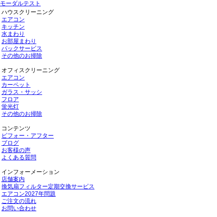
モーダルテスト
ハウスクリーニング
エアコン
キッチン
水まわり
お部屋まわり
パックサービス
その他のお掃除
オフィスクリーニング
エアコン
カーペット
ガラス・サッシ
フロア
蛍光灯
その他のお掃除
コンテンツ
ビフォー・アフター
ブログ
お客様の声
よくある質問
インフォーメーション
店舗案内
換気扇フィルター定期交換サービス
エアコン2027年問題
ご注文の流れ
お問い合わせ