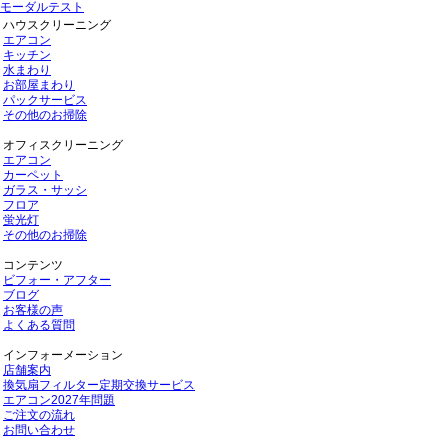
モーダルテスト
ハウスクリーニング
エアコン
キッチン
水まわり
お部屋まわり
パックサービス
その他のお掃除
オフィスクリーニング
エアコン
カーペット
ガラス・サッシ
フロア
蛍光灯
その他のお掃除
コンテンツ
ビフォー・アフター
ブログ
お客様の声
よくある質問
インフォーメーション
店舗案内
換気扇フィルター定期交換サービス
エアコン2027年問題
ご注文の流れ
お問い合わせ