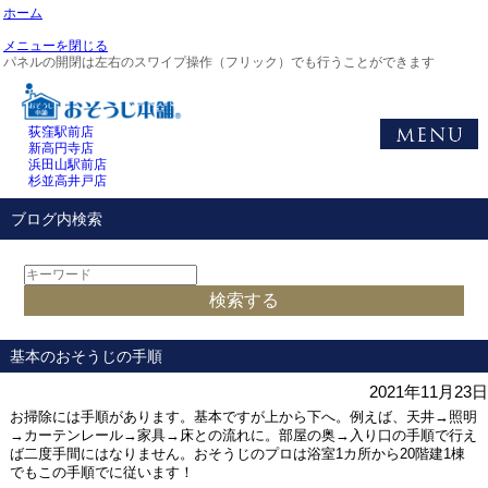
ホーム
メニューを閉じる
パネルの開閉は左右のスワイプ操作（フリック）でも行うことができます
荻窪駅前店
新高円寺店
浜田山駅前店
杉並高井戸店
ブログ内検索
基本のおそうじの手順
2021年11月23日
お掃除には手順があります。基本ですが上から下へ。例えば、天井→照明
→カーテンレール→家具→床との流れに。部屋の奥→入り口の手順で行え
ば二度手間にはなりません。おそうじのプロは浴室1カ所から20階建1棟
でもこの手順でに従います！