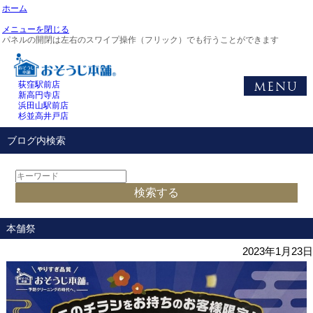
ホーム
メニューを閉じる
パネルの開閉は左右のスワイプ操作（フリック）でも行うことができます
荻窪駅前店
新高円寺店
浜田山駅前店
杉並高井戸店
ブログ内検索
本舗祭
2023年1月23日