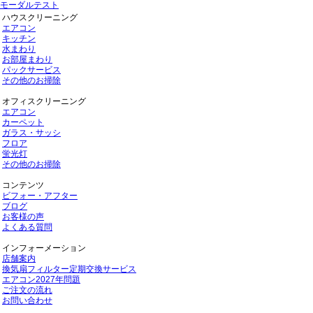
モーダルテスト
ハウスクリーニング
エアコン
キッチン
水まわり
お部屋まわり
パックサービス
その他のお掃除
オフィスクリーニング
エアコン
カーペット
ガラス・サッシ
フロア
蛍光灯
その他のお掃除
コンテンツ
ビフォー・アフター
ブログ
お客様の声
よくある質問
インフォーメーション
店舗案内
換気扇フィルター定期交換サービス
エアコン2027年問題
ご注文の流れ
お問い合わせ