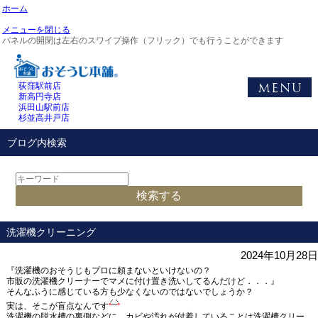
ホーム
メニューを閉じる
パネルの開閉は左右のスワイプ操作（フリック）でも行うことができます
荻窪駅前店
新高円寺店
浜田山駅前店
杉並高井戸店
ブログ内検索
洗濯機クリーニング
2024年10月28日
『洗濯機のおそうじもプロに頼まないといけないの？
市販の洗濯機クリーナーでマメに付け置き洗いしてるんだけど．．．』
そんなふうに感じている方も少なくないのではないでしょうか？
実は、そこが盲点なんです
洗濯機の脱水槽の裏側などに、カビや汚れが付着していることは洗濯槽クリー