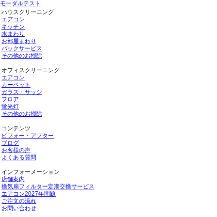
モーダルテスト
ハウスクリーニング
エアコン
キッチン
水まわり
お部屋まわり
パックサービス
その他のお掃除
オフィスクリーニング
エアコン
カーペット
ガラス・サッシ
フロア
蛍光灯
その他のお掃除
コンテンツ
ビフォー・アフター
ブログ
お客様の声
よくある質問
インフォーメーション
店舗案内
換気扇フィルター定期交換サービス
エアコン2027年問題
ご注文の流れ
お問い合わせ