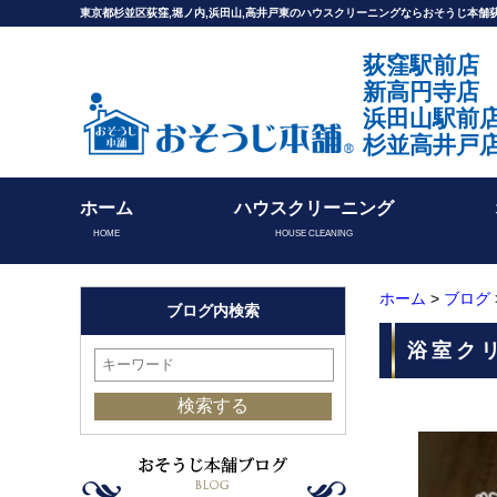
東京都杉並区荻窪,堀ノ内,浜田山,高井戸東のハウスクリーニングならおそうじ本
荻窪駅前店
新高円寺店
浜田山駅前
杉並高井戸
ホーム
ハウスクリーニング
HOME
HOUSE CLEANING
ホーム
>
ブログ
ブログ内検索
浴室ク