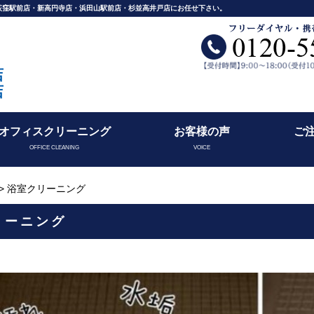
舗荻窪駅前店・新高円寺店・浜田山駅前店・杉並高井戸店にお任せ下さい。
店
店
オフィスクリーニング
お客様の声
ご
OFFICE CLEANING
VOICE
> 浴室クリーニング
リーニング