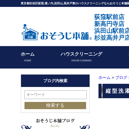
東京都杉並区荻窪,堀ノ内,浜田山,高井戸東のハウスクリーニングならおそうじ本
荻窪駅前店
新高円寺店
浜田山駅前
杉並高井戸
ホーム
ハウスクリーニング
HOME
HOUSE CLEANING
ホーム
>
ブログ
ブログ内検索
縦型洗