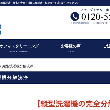
舗荻窪駅前店・新高円寺店・浜田山駅前店・杉並高井戸店にお任せ下さい。
店
店
オフィスクリーニング
お客様の声
ご
OFFICE CLEANING
VOICE
> 縦型洗濯機分解洗浄
濯機分解洗浄