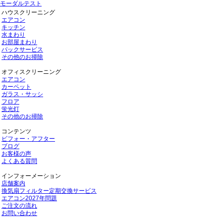
モーダルテスト
ハウスクリーニング
エアコン
キッチン
水まわり
お部屋まわり
パックサービス
その他のお掃除
オフィスクリーニング
エアコン
カーペット
ガラス・サッシ
フロア
蛍光灯
その他のお掃除
コンテンツ
ビフォー・アフター
ブログ
お客様の声
よくある質問
インフォーメーション
店舗案内
換気扇フィルター定期交換サービス
エアコン2027年問題
ご注文の流れ
お問い合わせ