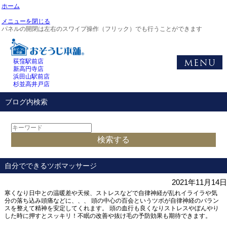
ホーム
メニューを閉じる
パネルの開閉は左右のスワイプ操作（フリック）でも行うことができます
荻窪駅前店
新高円寺店
浜田山駅前店
杉並高井戸店
ブログ内検索
自分でできるツボマッサージ
2021年11月14日
寒くなり日中との温暖差や天候、ストレスなどで自律神経が乱れイライラや気
分の落ち込み頭痛などに、、、 頭の中心の百会というツボが自律神経のバラン
スを整えて精神を安定してくれます。 頭の血行も良くなりストレスやぼんやり
した時に押すとスッキリ！不眠の改善や抜け毛の予防効果も期待できます。