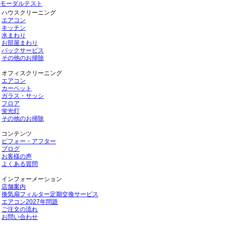
モーダルテスト
ハウスクリーニング
エアコン
キッチン
水まわり
お部屋まわり
パックサービス
その他のお掃除
オフィスクリーニング
エアコン
カーペット
ガラス・サッシ
フロア
蛍光灯
その他のお掃除
コンテンツ
ビフォー・アフター
ブログ
お客様の声
よくある質問
インフォーメーション
店舗案内
換気扇フィルター定期交換サービス
エアコン2027年問題
ご注文の流れ
お問い合わせ