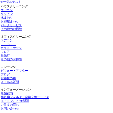
モーダルテスト
ハウスクリーニング
エアコン
キッチン
水まわり
お部屋まわり
パックサービス
その他のお掃除
オフィスクリーニング
エアコン
カーペット
ガラス・サッシ
フロア
蛍光灯
その他のお掃除
コンテンツ
ビフォー・アフター
ブログ
お客様の声
よくある質問
インフォーメーション
店舗案内
換気扇フィルター定期交換サービス
エアコン2027年問題
ご注文の流れ
お問い合わせ