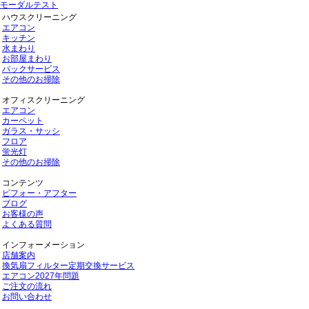
モーダルテスト
ハウスクリーニング
エアコン
キッチン
水まわり
お部屋まわり
パックサービス
その他のお掃除
オフィスクリーニング
エアコン
カーペット
ガラス・サッシ
フロア
蛍光灯
その他のお掃除
コンテンツ
ビフォー・アフター
ブログ
お客様の声
よくある質問
インフォーメーション
店舗案内
換気扇フィルター定期交換サービス
エアコン2027年問題
ご注文の流れ
お問い合わせ