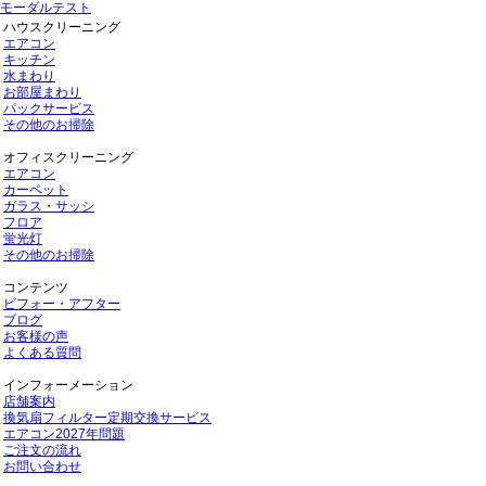
モーダルテスト
ハウスクリーニング
エアコン
キッチン
水まわり
お部屋まわり
パックサービス
その他のお掃除
オフィスクリーニング
エアコン
カーペット
ガラス・サッシ
フロア
蛍光灯
その他のお掃除
コンテンツ
ビフォー・アフター
ブログ
お客様の声
よくある質問
インフォーメーション
店舗案内
換気扇フィルター定期交換サービス
エアコン2027年問題
ご注文の流れ
お問い合わせ