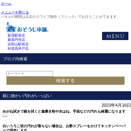
ホーム
メニューを閉じる
パネルの開閉は左右のスワイプ操作（フリック）でも行うことができます
荻窪駅前店
新高円寺店
浜田山駅前店
杉並高井戸店
ブログ内検索
鏡に細かい汚れがいっぱい
2023年4月16日
めがね拭きで鏡を拭くと歯磨き粉や水はね、手垢などの汚れも綺麗になります
白いうろこ状の汚れが落ちない場合は、お酢スプレーをかけてキッチンペーパ
ーで湿布します。