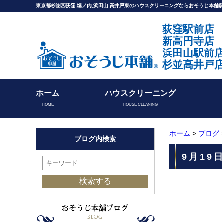
東京都杉並区荻窪,堀ノ内,浜田山,高井戸東のハウスクリーニングならおそうじ本
荻窪駅前店
新高円寺店
浜田山駅前
杉並高井戸
ホーム
ハウスクリーニング
HOME
HOUSE CLEANING
ホーム
>
ブログ
ブログ内検索
9月19