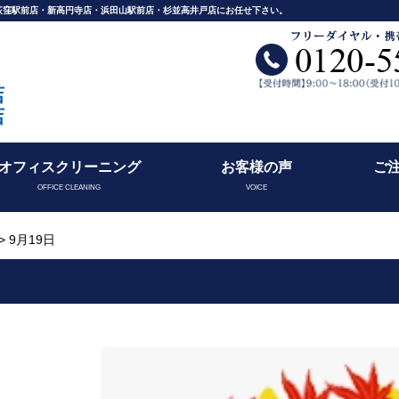
舗荻窪駅前店・新高円寺店・浜田山駅前店・杉並高井戸店にお任せ下さい。
店
店
オフィスクリーニング
お客様の声
ご
OFFICE CLEANING
VOICE
> 9月19日
日