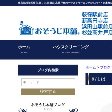
東京都杉並区荻窪,堀ノ内,浜田山,高井戸東のハウスクリーニングならおそうじ本
荻窪駅前店
新高円寺店
浜田山駅前
杉並高井戸
ホーム
ハウスクリーニング
HOME
HOUSE CLEANING
ホーム
>
ブログ
ブログ内検索
9/1は