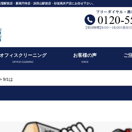
舗荻窪駅前店・新高円寺店・浜田山駅前店・杉並高井戸店にお任せ下さい。
店
店
オフィスクリーニング
お客様の声
ご
OFFICE CLEANING
VOICE
> 9/1は