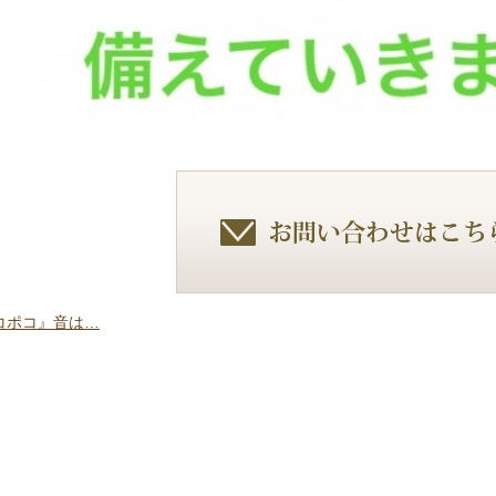
コポコ』音は…