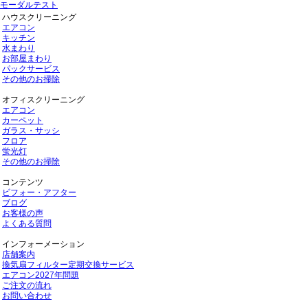
モーダルテスト
ハウスクリーニング
エアコン
キッチン
水まわり
お部屋まわり
パックサービス
その他のお掃除
オフィスクリーニング
エアコン
カーペット
ガラス・サッシ
フロア
蛍光灯
その他のお掃除
コンテンツ
ビフォー・アフター
ブログ
お客様の声
よくある質問
インフォーメーション
店舗案内
換気扇フィルター定期交換サービス
エアコン2027年問題
ご注文の流れ
お問い合わせ