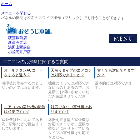
ホーム
メニューを閉じる
パネルの開閉は左右のスワイプ操作（フリック）でも行うことができます
荻窪駅前店
新高円寺店
浜田山駅前店
杉並高井戸店
エアコンのお掃除に関するご質問
オールチタンACコート
天吊りタイプのエアコン
古くても対応できます
をすると違う？
は対応できますか？
か？
清掃後に塗布するのとし
機種によっては対応でき
基本的には対応できま
ないのとでは違います。
ないものもあるので、お
す。
見積にお伺いさせていた
だき確認させてくださ
い。
エアコンの室外機の掃除
対応できない室外機はあ
は必要ですか?
りますか？
室外機は外においてある
床据え置き型の室外機は
為、砂埃などで目詰まり
対応できますが、屋根や
しています。
壁などに吊り下げている
タイプの室外機は対応で
きません。