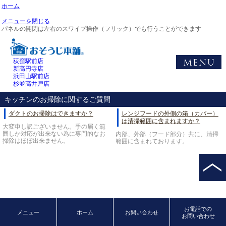
ホーム
メニューを閉じる
パネルの開閉は左右のスワイプ操作（フリック）でも行うことができます
荻窪駅前店
新高円寺店
浜田山駅前店
杉並高井戸店
キッチンのお掃除に関するご質問
ダクトのお掃除はできますか？
レンジフードの外側の箱（カバー）
は清掃範囲に含まれますか？
大変申し訳ございません。手の届く範
囲しか対応が出来ない為に専門的なお
内部、外部（フード部分）共に、清掃
掃除はほぼ出来ません。
範囲に含まれております。
お電話での
メニュー
ホーム
お問い合わせ
お問い合わせ