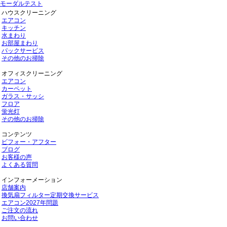
モーダルテスト
ハウスクリーニング
エアコン
キッチン
水まわり
お部屋まわり
パックサービス
その他のお掃除
オフィスクリーニング
エアコン
カーペット
ガラス・サッシ
フロア
蛍光灯
その他のお掃除
コンテンツ
ビフォー・アフター
ブログ
お客様の声
よくある質問
インフォーメーション
店舗案内
換気扇フィルター定期交換サービス
エアコン2027年問題
ご注文の流れ
お問い合わせ