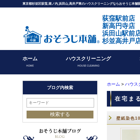
東京都杉並区荻窪,堀ノ内,浜田山,高井戸東のハウスクリーニングならおそうじ本
荻窪駅前店
新高円寺店
浜田山駅前
杉並高井戸
ホーム
ハウスクリーニング
HOME
HOUSE CLEANING
ホーム
>
ハウス
ブログ内検索
在宅ま
壁紙染色1