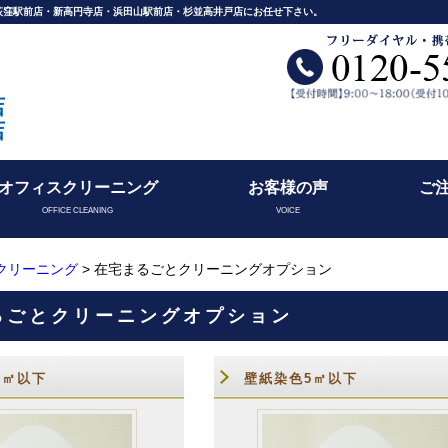
舗荻窪駅前店・新高円寺店・浜田山駅前店・杉並高井戸店にお任せ下さい。
店
店
オフィスクリーニング
お客様の声
ご
OFFICE CLEANING
VOICE
クリーニング
> 在宅まるごとクリーニングオプション
るごとクリーニングオプション
0㎡以下
壁紙染色5㎡以下