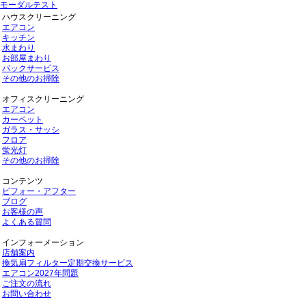
モーダルテスト
ハウスクリーニング
エアコン
キッチン
水まわり
お部屋まわり
パックサービス
その他のお掃除
オフィスクリーニング
エアコン
カーペット
ガラス・サッシ
フロア
蛍光灯
その他のお掃除
コンテンツ
ビフォー・アフター
ブログ
お客様の声
よくある質問
インフォーメーション
店舗案内
換気扇フィルター定期交換サービス
エアコン2027年問題
ご注文の流れ
お問い合わせ