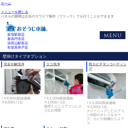
ホーム
メニューを閉じる
パネルの開閉は左右のスワイプ操作（フリック）でも行うことができます
荻窪駅前店
新高円寺店
浜田山駅前店
杉並高井戸店
壁掛けタイプオプション
完全分解洗浄
エコ洗浄
防カビチタンコーティン
グ
+￥8,800(税抜価格
+￥1,100(税抜価格
￥8,000) / 1台
￥1,000) / 1台
+￥3,300(税抜価格
地球と人とエアコンにエ
￥3,000)/ 1台
コなお掃除
クリーニングしたエアコ
ン内部のキレイをキー
プ。カビや雑菌からエア
コ…