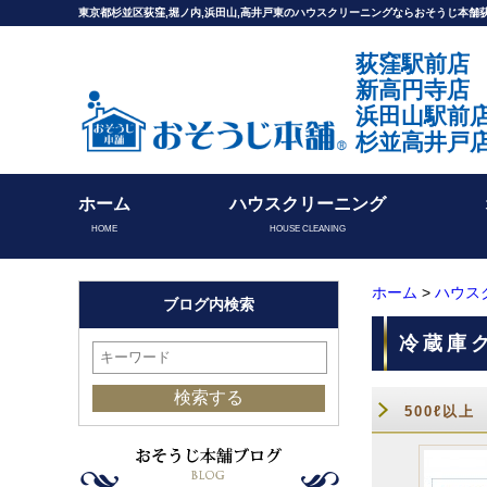
東京都杉並区荻窪,堀ノ内,浜田山,高井戸東のハウスクリーニングならおそうじ本
荻窪駅前店
新高円寺店
浜田山駅前
杉並高井戸
ホーム
ハウスクリーニング
HOME
HOUSE CLEANING
ホーム
>
ハウス
ブログ内検索
冷蔵庫
500ℓ以上