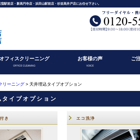
舗荻窪駅前店・新高円寺店・浜田山駅前店・杉並高井戸店にお任せ下さい。
店
店
オフィスクリーニング
お客様の声
ご
OFFICE CLEANING
VOICE
クリーニング
> 天井埋込タイプオプション
込タイプオプション
付き
エコ洗浄