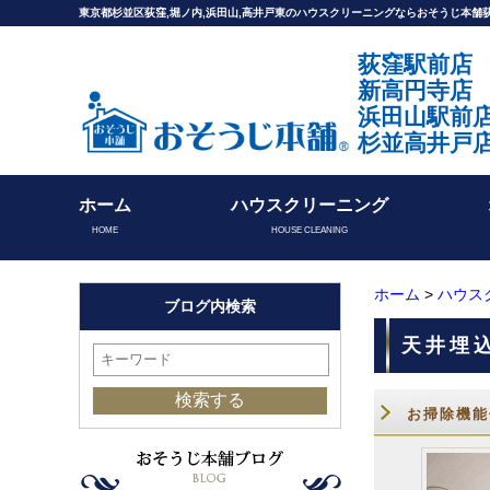
東京都杉並区荻窪,堀ノ内,浜田山,高井戸東のハウスクリーニングならおそうじ本
荻窪駅前店
新高円寺店
浜田山駅前
杉並高井戸
ホーム
ハウスクリーニング
HOME
HOUSE CLEANING
ホーム
>
ハウス
ブログ内検索
天井埋
お掃除機能