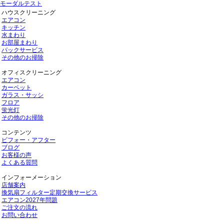
モーダルテスト
ハウスクリーニング
エアコン
キッチン
水まわり
お部屋まわり
パックサービス
その他のお掃除
オフィスクリーニング
エアコン
カーペット
ガラス・サッシ
フロア
蛍光灯
その他のお掃除
コンテンツ
ビフォー・アフター
ブログ
お客様の声
よくある質問
インフォーメーション
店舗案内
換気扇フィルター定期交換サービス
エアコン2027年問題
ご注文の流れ
お問い合わせ