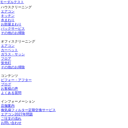
モーダルテスト
ハウスクリーニング
エアコン
キッチン
水まわり
お部屋まわり
パックサービス
その他のお掃除
オフィスクリーニング
エアコン
カーペット
ガラス・サッシ
フロア
蛍光灯
その他のお掃除
コンテンツ
ビフォー・アフター
ブログ
お客様の声
よくある質問
インフォーメーション
店舗案内
換気扇フィルター定期交換サービス
エアコン2027年問題
ご注文の流れ
お問い合わせ